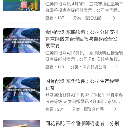
证券日报网讯 4月3日，三花智控在互动平
台回答投资者提问时表示，公司生产经营
有序开展，排产正常。 （文章来源：证券
查看：137
分类：嘉汇优配
日报） 海量资讯、精准解读，尽在新浪财
经APP....
金国配资 东鹏饮料：公司分红安排
将兼顾股东合理回报与自身经营发
展需要
证券日报网4月3日讯 ，东鹏饮料在接受调
研者提问时表示，公司分红安排将兼顾股
东合理回报与自身经营发展需要。鉴于现
查看：110
分类：深圳配资公司
有及新建生产基地仍存在持续资本开支需
求，公司需留....
国督配资 东华软件：公司生产经营
正常
登录新浪财经APP 搜索【信披】查看更多
考评等级 证券日报网讯 4月3日，东华软
件在互动平台回答投资者提问时表示，公
查看：201
分类：配资合作网
司生产经营正常，若有相关计划将严格按
照监管要....
同花易配 三个睡眠障碍患者，分别