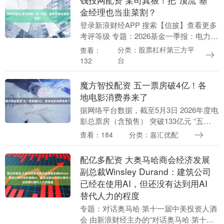
金经理也当韭菜割？
登录新浪财经APP 搜索【信披】查看更多
考评等级 专题：2026基金一季报：电力、
AI应用成共识，资金大进大出“网红基”遇
分类：股票杠杆第三方平
查看：
冷！张坤、葛兰等最新布局出炉 来源：
台
132
今....
魔方智投配资 五一票房破4亿！各
地电影消费券来了
据网络平台数据，截至5月3日 2026年度电
影总票房（含预售） 突破133亿元 “五
一”档票房（含预售） 突破4亿元 2026五一
查看：184
分类：嘉汇优配
档平均票价36.8元 创下近四....
配亿多配资 大奥马哈商会经济发展
副总裁Winsley Durand：建筑公司
已经在使用AI，但还没有达到用AI
替代人力的程度
专题：对话奥马哈·第十一届中美投资人酒
会 由新浪财经主办的“对话奥马哈·第十一