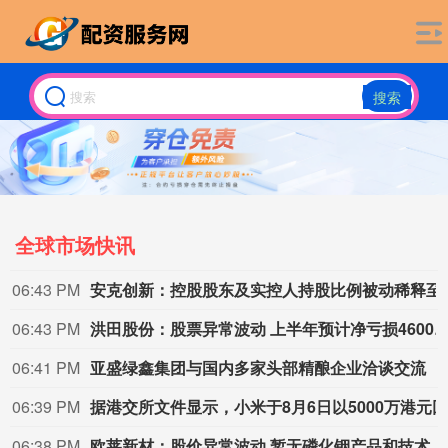
搜索
全球市场快讯
06:43 PM
安克创新：控股股东及
06:43 PM
洪田股份：股票异常波动 上半年预计净亏损4600万-57
06:41 PM
亚盛绿鑫集团与国内多家头部精酿企业洽谈交流
06:39 PM
06:38 PM
欧莱新材：股价异常波动 暂无磷化铟产品和技术