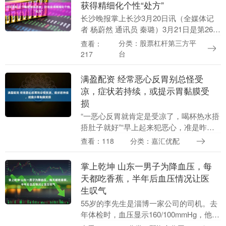
获得精细化个性“处方”
长沙晚报掌上长沙3月20日讯（全媒体记
者 杨蔚然 通讯员 秦璐）3月21日是第26
个“世界睡眠日”。今天，记者从长沙市中
分类：股票杠杆第三方平
查看：
心医院（南华大学附属长沙中心医院）举
台
217
办的....
满盈配资 经常恶心反胃别总怪受
凉，症状若持续，或提示胃黏膜受
损
“一恶心反胃就肯定是受凉了，喝杯热水捂
捂肚子就好”“早上起来犯恶心，准是昨晚
没盖好被子”……生活中，很多人一出现恶
查看：118
分类：嘉汇优配
心反胃的情况，第一反应就是归罪于受
凉，要么喝热....
掌上乾坤 山东一男子为降血压，每
天都吃香蕉，半年后血压情况让医
生叹气
55岁的李先生是淄博一家公司的司机。去
年体检时，血压显示160/100mmHg，他一
听医生说要吃药，心里就犯怵。 “吃药一