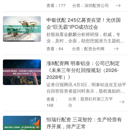
届中美投资人酒会”于当地时间5月2日在美
查看：177
分类：深圳配资公司
国内布拉斯加·奥马哈市举办。 大奥马哈商
会....
申银优配 245亿募资在望！光伏国
企“巨无霸”IPO成功过会
炒股就看金麒麟分析师研报，权威，专
业，及时，全面，助您挖掘潜力主题机
会！ 来源：光伏研习社 【光伏研习社 · 行
查看：64
分类：配资合作网
业快讯】245亿募资在望！光伏国企“巨无
霸”IP....
涨8配资网 明泰铝业：公司已制定
《未来三年分红回报规划（2026-
2028年）》
证券日报网讯 4月3日，明泰铝业在互动平
台回答投资者提问时表示，股权激励的目
的是激励核心员工、助力业绩持续增长。
分类：股票杠杆第三方平
查看：
公司始终重视对全体股东的合理回报，已
台
168
制定《未来三....
恒瑞行配资 三花智控：生产经营有
序开展，排产正常