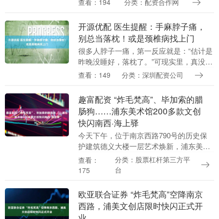
查看：194
分类：配资合作网
辈子啊？”他低声嘀咕着。碰巧朋友告诉
他....
开源优配 医生提醒：手麻脖子痛，
别总当落枕！或是颈椎病找上门
很多人脖子一痛，第一反应就是：“估计是
昨晚没睡好，落枕了。”可现实里，真没那
么简单。尤其是现在，低头看手机、久坐
查看：149
分类：深圳配资公司
办公、开车时间长，脖子不舒服的人越来
越多。有些人....
趣富配资 “炸毛梵高”、毕加索的腊
肠狗……浦东美术馆200多款文创
快闪南西·海上驿
今天下午，位于南京西路790号的历史保
护建筑德义大楼一层艺术焕新，浦东美术
馆文创商店首次走出浦东核心区，以限时
分类：股票杠杆第三方平
查看：
快闪店的形式入驻南西·海上驿，带着200
台
175
多款文创、....
欧亚联合证券 “炸毛梵高”空降南京
西路，浦美文创店限时快闪正式开
业