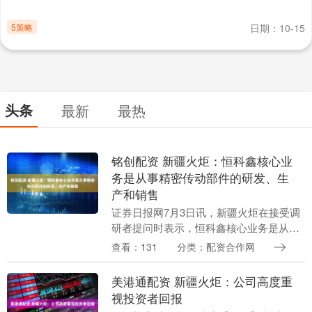
5策略
日期：10-15
头条
最新
最热
铭创配资 新疆火炬：恒科鑫核心业
务是从事精密传动部件的研发、生
产和销售
证券日报网7月3日讯，新疆火炬在接受调
研者提问时表示，恒科鑫核心业务是从事
精密传动部件的研发、生产和销售，产品
查看：131
分类：配资合作网
涵盖滚珠丝杠、电机丝杠和丝杠执行器模
组等精密零部件....
美港通配资 新疆火炬：公司高度重
视投资者回报