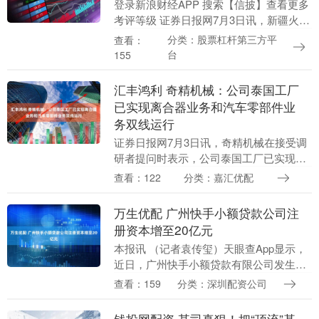
登录新浪财经APP 搜索【信披】查看更多
考评等级 证券日报网7月3日讯，新疆火炬
在接受调研者提问时表示，公司高度重视
分类：股票杠杆第三方平
查看：
投资者回报，未来，公司将从有利于持续
台
155
稳定发展....
汇丰鸿利 奇精机械：公司泰国工厂
已实现离合器业务和汽车零部件业
务双线运行
证券日报网7月3日讯，奇精机械在接受调
研者提问时表示，公司泰国工厂已实现离
合器业务和汽车零部件业务双线运行，目
查看：122
分类：嘉汇优配
前业务仍以汽车零部件业务为主。 海量资
讯、精准解读....
万生优配 广州快手小额贷款公司注
册资本增至20亿元
本报讯 （记者袁传玺）天眼查App显示，
近日，广州快手小额贷款有限公司发生工
商变更，注册资本由10亿元增至20亿元。
查看：159
分类：深圳配资公司
海量资讯、精准解读，尽在新浪财经
APP....
钱投网配资 某司真狠！把“顶流”基