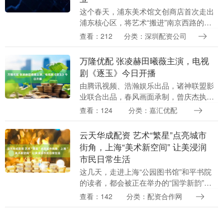
这个春天，浦东美术馆文创商店首次走出
浦东核心区，将艺术“搬进”南京西路的城
市街角。历经一个月的试运营，3月6日，
查看：212
分类：深圳配资公司
浦东美术馆文创限时快闪店在南西·海上驿
正式开业，....
万隆优配 张凌赫田曦薇主演，电视
剧《逐玉》今日开播
由腾讯视频、浩瀚娱乐出品，诸神联盟影
业联合出品，春风画面承制，曾庆杰执
导，邹越担任总编剧，金子、曾珍联合编
查看：124
分类：嘉汇优配
剧，张凌赫、田曦薇、任豪、孔雪儿、邓
凯等主演的古装爱情....
云天华成配资 艺术“繁星”点亮城市
街角，上海“美术新空间” 让美浸润
市民日常生活
这几天，走进上海“公园图书馆”和平书院
的读者，都会被正在举办的“国学新韵”书
法主题展所吸引。低头读书，抬头看展，
查看：142
分类：配资合作网
书法篆刻家管继平于方寸之间展现的一幅
幅作品，让人....