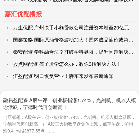
嘉汇优配播报
万生优配 广州快手小额贷款公司注册资本增至20亿元
国鑫策略 国际原油价格波动加大！国内成品油价或第五次搁浅
秦安配资 学科融合法？打破学科界限，提升问题解决能力的秘诀_
股点网配资 孩子厌学怎么办，教你3招解决方法！
汇盈配资 明日恢复营业！胖东来发布最新通知
融易盈配资 A股午评：创业板指涨1.74%，光刻机、机器人概
念活跃，宁德时代再创新高！
（原标题：A股午评：创业板指涨1.74%，光刻机、机器人概念活跃，
宁德时代再创新高！） A股三大指数早盘集体上涨，截至午盘，沪指
涨0.41%报3877.55点，....